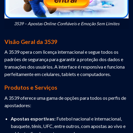
3539 – Apostas Online Confiáveis e Emoção Sem Limites
Visão Geral da 3539
A 3539 opera com licença internacional e segue todos os
padrões de segurança para garantir a proteção dos dados e
transações dos usuários. A interface é responsiva e funciona
perfeitamente em celulares, tablets e computadores.
Produtos e Serviços
A 3539 oferece uma gama de opções para todos os perfis de
apostadores:
Apostas esportivas:
Futebol nacional e internacional,
basquete, tênis, UFC, entre outros, com apostas ao vivo e