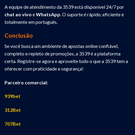
A equipe de atendimento da 3539 está disponível 24/7 por
chat ao vivo
e
WhatsApp
. O suporte é rápido, eficiente e
totalmente em português.
Conclusão
Se você busca um ambiente de apostas online confiável,
completo e repleto de promoções, a 3539 é a plataforma
certa. Registre-se agora e aproveite tudo o que a 3539 tem a
oferecer com praticidade e segurança!
Parceiro comercial:
939bet
312Bet
707Bet