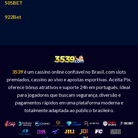
505BET
922Bet
3539
é um cassino online confiável no Brasil, com slots
premiados, cassino ao vivo e apostas esportivas. Aceita Pix,
oferece bônus atrativos e suporte 24h em português. Ideal
para jogadores que buscam segurança, diversão e
pagamentos rápidos em uma plataforma moderna e
totalmente adaptada ao público brasileiro.