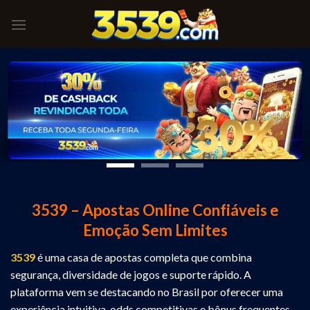
Skip
to
content
3539 – Apostas Online Confiáveis e
Emoção Sem Limites
3539
é uma casa de apostas completa que combina
segurança, diversidade de jogos e suporte rápido. A
plataforma vem se destacando no Brasil por oferecer uma
experiência intuitiva, odds competitivas e bônus frequentes